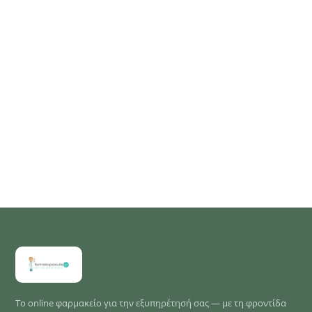
Το online φαρμακείο για την εξυπηρέτησή σας — με τη φροντίδα