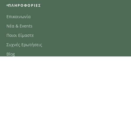
ΠΛΗΡΟΦΟΡΊΕΣ
Επικοινωνία
Νέα & Events
Ποιοι Είμαστε
Συχνές Ερωτήσεις
Blog
ΕΞΥΠΗΡΈΤΗΣΗ ΠΕΛΑΤΏΝ
ΤΗΛ. ΠΑΡΑΓΓΕΛΊΕΣ
2106634222