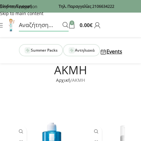
Recaptcha
Skip to navigation
Σύνδεση/Εγγραφή
Τηλ. Παραγγελίες
2106634222
Skip to main content
0
0.00
€
Summer Packs
Αντηλιακά
Events
AKMH
Αρχική
AKMH