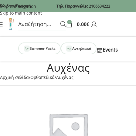
Recaptcha
Skip to navigation
Σύνδεση/Εγγραφή
Τηλ. Παραγγελίες
2106634222
Skip to main content
0
0.00
€
Summer Packs
Αντηλιακά
Events
Αυχένας
Αρχική σελίδα
Ορθοπεδικά
Αυχένας