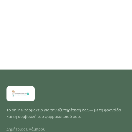
Το online φαρμακείο για την εξυπηρέτησή σας — με τη φροντίδα
και τη συμβουλή του φαρμακοποιού σου.
Δημήτριος Ι. Λάμπρου