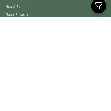
Νέα & Events
Ποιοι Είμαστε
Συχνές Ερωτήσεις
Blog
ΕΞΥΠΗΡΈΤΗΣΗ ΠΕΛΑΤΏΝ
ΤΗΛ. ΠΑΡΑΓΓΕΛΊΕΣ
2106634222