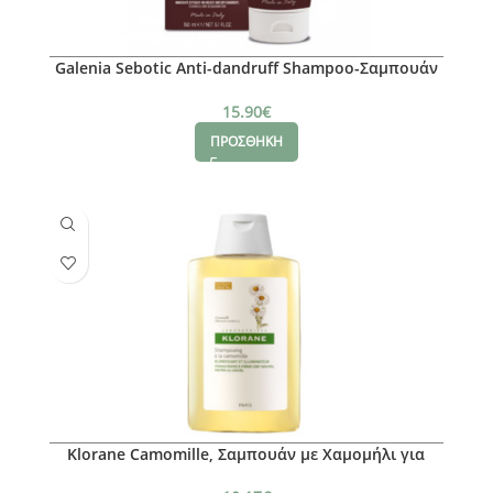
Galenia Sebotic Anti-dandruff Shampoo-Σαμπουάν
Σμηγματορροϊκή Δερματίτιδα-Πιτυρίδα 125ml
15.90
€
ΠΡΟΣΘΗΚΗ
Klorane Camomille, Σαμπουάν με Χαμομήλι για
Ξανθές Ανταύγειες, 200ml