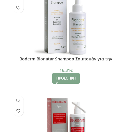
Boderm Bionatar Shampoo Σαμπουάν για την
Ανακούφιση των Συμπτωμάτων της Ψωρίασης &
της Σμηγματορροϊκής Δερματίτιδας, 200ml
16.31
€
ΠΡΟΣΘΗΚΗ