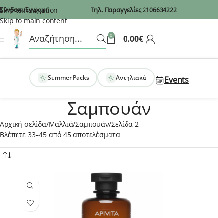
Recaptcha
Skip to navigation
Σύνδεση/Εγγραφή
Τηλ. Παραγγελίες
2106634222
Skip to main content
0
0.00
€
Summer Packs
Αντηλιακά
Events
Σαμπουάν
Αρχική σελίδα
Μαλλιά
Σαμπουάν
Σελίδα 2
Βλέπετε 33–45 από 45 αποτελέσματα