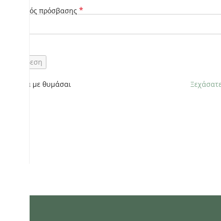
*
Κωδικός πρόσβασης
Σύνδεση
Να με θυμάσαι
Ξεχάσατε