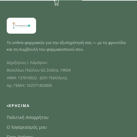
Το online φαρμακείο για την εξυπηρέτησή σας — με τη φροντίδα
και τη συμβουλή του φαρμακοποιού σου.
Δημήτριος Ι. Λάμπρου
Βασιλέως Παύλου 63, Σπάτα, 19004
ΑΦΜ: 137610022 · ΔΟΥ: Παλλήνης
Αρ. ΓΕΜΗ: 162571403000
ΧΡΉΣΙΜΑ
Πολιτική Απορρήτου
Ο λογαριασμός μου