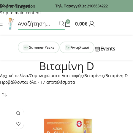
Recaptcha
Skip to navigation
Σύνδεση/Εγγραφή
Τηλ. Παραγγελίες
2106634222
Skip to main content
0
0.00
€
Summer Packs
Αντηλιακά
Events
Βιταμίνη D
Αρχική σελίδα
Συμπληρώματα Διατροφής
Βιταμίνες
Βιταμίνη D
Προβάλλονται όλα - 17 αποτελέσματα