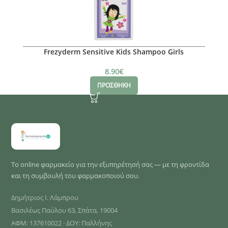
Frezyderm Sensitive Kids Shampoo Girls
8.90
€
ΠΡΟΣΘΗΚΗ
Το online φαρμακείο για την εξυπηρέτησή σας — με τη φροντίδα
και τη συμβουλή του φαρμακοποιού σου.
Δημήτριος Ι. Λάμπρου
Βασιλέως Παύλου 63, Σπάτα, 19004
ΑΦΜ: 137610022 · ΔΟΥ: Παλλήνης