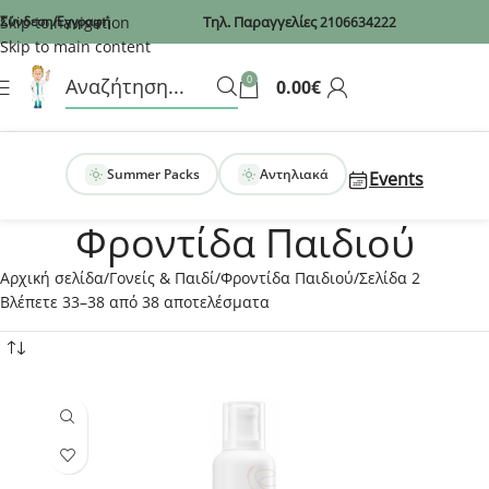
Recaptcha
Skip to navigation
Σύνδεση/Εγγραφή
Τηλ. Παραγγελίες
2106634222
Skip to main content
0
0.00
€
Summer Packs
Αντηλιακά
Events
Φροντίδα Παιδιού
Αρχική σελίδα
Γονείς & Παιδί
Φροντίδα Παιδιού
Σελίδα 2
Βλέπετε 33–38 από 38 αποτελέσματα