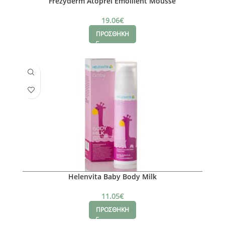
Frezyderm Atoprel Emollient Mousse
19.06
€
ΠΡΟΣΘΗΚΗ
Helenvita Baby Body Milk
11.05
€
ΠΡΟΣΘΗΚΗ