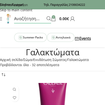
Recaptcha
Skip to navigation
Σύνδεση/Εγγραφή
Τηλ. Παραγγελίες
2106634222
Skip to main content
0
0.00
€
Summer Packs
Αντηλιακά
Events
Γαλακτώματα
Αρχική σελίδα
Σώμα
Ενυδάτωση Σώματος
Γαλακτώματα
Προβάλλονται όλα - 32 αποτελέσματα