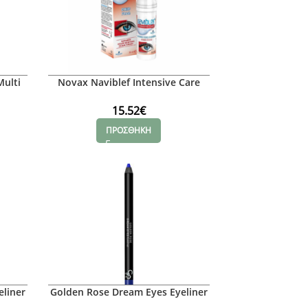
Multi
Novax Naviblef Intensive Care
Όγκο
Αφρός Βλεφάρων για
Βλεφαρίτιδα, 50ml
15.52
€
ΠΡΟΣΘΗΚΗ
eliner
Golden Rose Dream Eyes Eyeliner
No 419