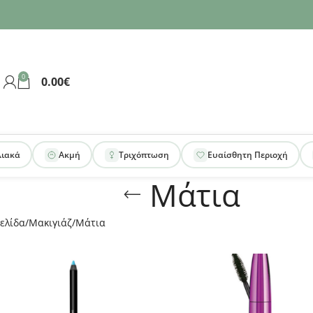
0
0.00
€
λιακά
Ακμή
Τριχόπτωση
Ευαίσθητη Περιοχή
Μάτια
ελίδα
Μακιγιάζ
Μάτια