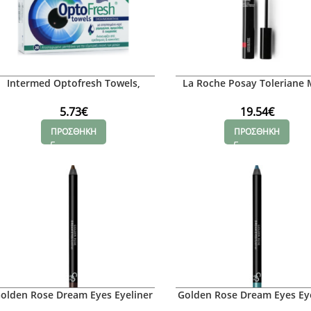
Intermed Optofresh Towels,
La Roche Posay Toleriane 
20τμχ
Dimensions Μάσκαρα για 
και Μήκος, 7g
5.73
€
19.54
€
ΠΡΟΣΘΗΚΗ
ΠΡΟΣΘΗΚΗ
olden Rose Dream Eyes Eyeliner
Golden Rose Dream Eyes Ey
No 406
No 411