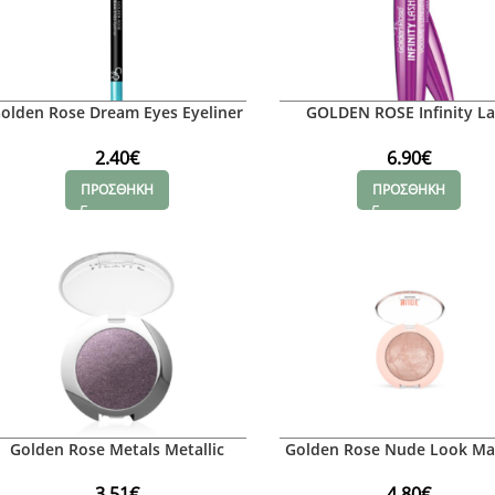
olden Rose Dream Eyes Eyeliner
GOLDEN ROSE Infinity L
417
Volume and Lenght Masc
2.40
€
6.90
€
ΠΡΟΣΘΗΚΗ
ΠΡΟΣΘΗΚΗ
Golden Rose Metals Metallic
Golden Rose Nude Look Ma
Eyeshadow No.5
Pearl
3.51
€
4.80
€