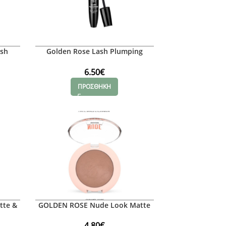
ash
Golden Rose Lash Plumping
ara
Mascara Black
6.50
€
ΠΡΟΣΘΗΚΗ
tte &
GOLDEN ROSE Nude Look Matte
& Pearl Baked Eyeshadow Matte
Caramel Rose
4.80
€