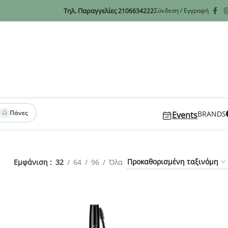
Τηλ. Παραγγελίες
Σύνδεση / Εγγραφή
2106634222
Πάνες
BRANDS
Events
Εμφάνιση
32
64
96
Όλα