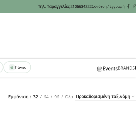
Τηλ. Παραγγελίες
Σύνδεση / Εγγραφή
2106634222
Πάνες
BRANDS
Events
Εμφάνιση
32
64
96
Όλα