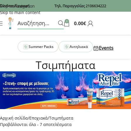
Recaptcha
Skip to navigation
Σύνδεση/Εγγραφή
Τηλ. Παραγγελίες
2106634222
Skip to main content
0
0.00
€
Summer Packs
Αντηλιακά
Events
Τσιμπήματα
Αρχική σελίδα
Εποχιακά
Τσιμπήματα
Προβάλλονται όλα - 7 αποτελέσματα