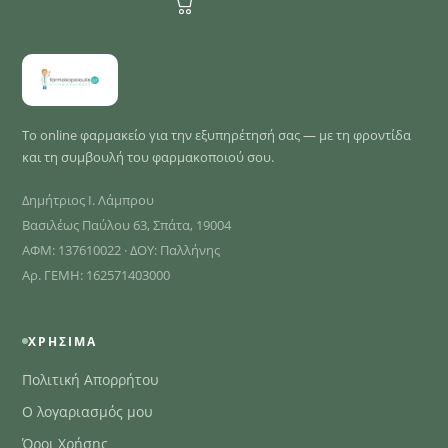
Το online φαρμακείο για την εξυπηρέτησή σας — με τη φροντίδα
και τη συμβουλή του φαρμακοποιού σου.
Δημήτριος Ι. Λάμπρου
Βασιλέως Παύλου 63, Σπάτα, 19004
ΑΦΜ: 137610022 · ΔΟΥ: Παλλήνης
Αρ. ΓΕΜΗ: 162571403000
ΧΡΉΣΙΜΑ
Πολιτική Απορρήτου
Ο λογαριασμός μου
Όροι Χρήσης