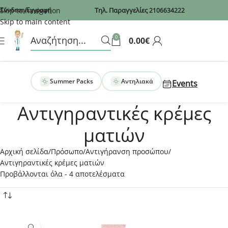
Recaptcha
Skip to navigation
Σύνδεση/Εγγραφή
Τηλ. Παραγγελίες
2106634222
Skip to main content
0
0.00
€
Summer Packs
Αντηλιακά
Events
Αντιγηραντικές κρέμες
ματιών
Αρχική σελίδα
Πρόσωπο
Αντιγήρανση προσώπου
Αντιγηραντικές κρέμες ματιών
Προβάλλονται όλα - 4 αποτελέσματα