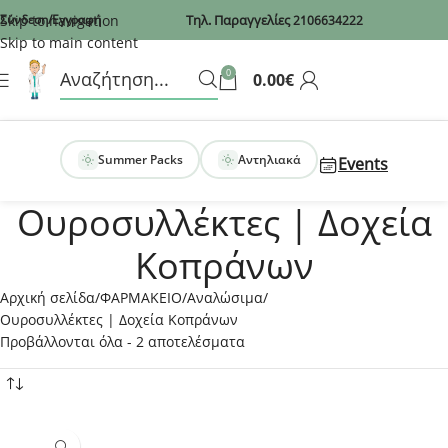
Recaptcha
Skip to navigation
Σύνδεση/Εγγραφή
Τηλ. Παραγγελίες
2106634222
Skip to main content
0
0.00
€
Summer Packs
Αντηλιακά
Events
Ουροσυλλέκτες | Δοχεία
Κοπράνων
Αρχική σελίδα
ΦΑΡΜΑΚΕΙΟ
Αναλώσιμα
Ουροσυλλέκτες | Δοχεία Κοπράνων
Προβάλλονται όλα - 2 αποτελέσματα