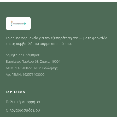
Το online φαρμακείο για την εξυπηρέτησή σας — με τη φροντίδα
και τη συμβουλή του φαρμακοποιού σου.
Δημήτριος Ι. Λάμπρου
Βασιλέως Παύλου 63, Σπάτα, 19004
ΑΦΜ: 137610022 · ΔΟΥ: Παλλήνης
Αρ. ΓΕΜΗ: 162571403000
ΧΡΉΣΙΜΑ
Πολιτική Απορρήτου
Ο λογαριασμός μου