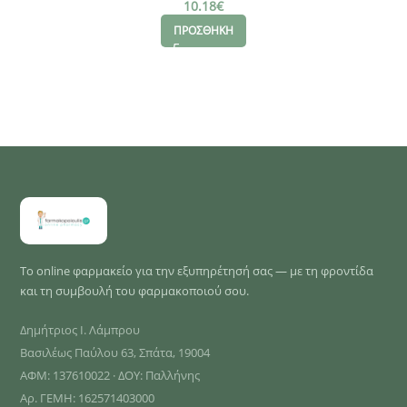
10.18
€
ΠΡΟΣΘΗΚΗ
Το online φαρμακείο για την εξυπηρέτησή σας — με τη φροντίδα
και τη συμβουλή του φαρμακοποιού σου.
Δημήτριος Ι. Λάμπρου
Βασιλέως Παύλου 63, Σπάτα, 19004
ΑΦΜ: 137610022 · ΔΟΥ: Παλλήνης
Αρ. ΓΕΜΗ: 162571403000