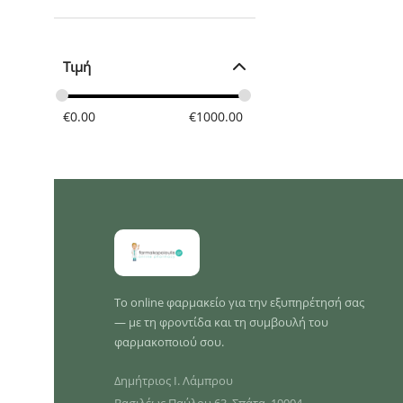
Τιμή
€
0.00
€
1000.00
Το online φαρμακείο για την εξυπηρέτησή σας
— με τη φροντίδα και τη συμβουλή του
φαρμακοποιού σου.
Δημήτριος Ι. Λάμπρου