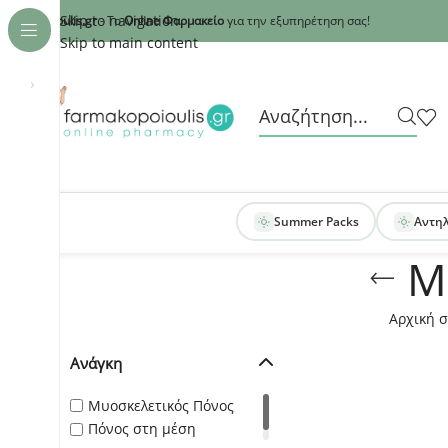
Recaptcha
Skip to navigation
armakopoioulis.gr
- Το
Online Φαρμακείο
για την εξυπηρέτηση σας!
Skip to main content
›
Summer Packs
Αντη
Μ
Αρχική σ
Ανάγκη
Μυοσκελετικός Πόνος
Πόνος στη μέση