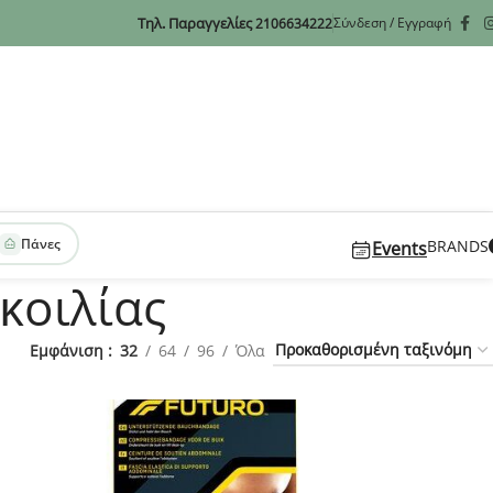
Τηλ. Παραγγελίες
Σύνδεση / Εγγραφή
2106634222
Πάνες
BRANDS
Events
κοιλίας
Εμφάνιση
32
64
96
Όλα