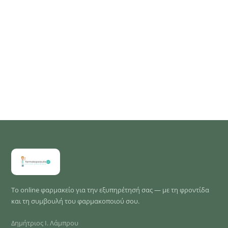
Το online φαρμακείο για την εξυπηρέτησή σας — με τη φροντίδα
και τη συμβουλή του φαρμακοποιού σου.
Δημήτριος Ι. Λάμπρου