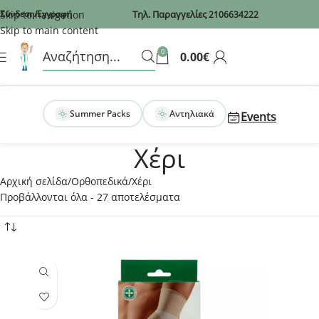
Recaptcha
Skip to navigation
Σύνδεση/Εγγραφή
Τηλ. Παραγγελίες
2106634222
Skip to main content
0
0.00
€
Summer Packs
Αντηλιακά
Events
Χέρι
Αρχική σελίδα
Ορθοπεδικά
Χέρι
Προβάλλονται όλα - 27 αποτελέσματα