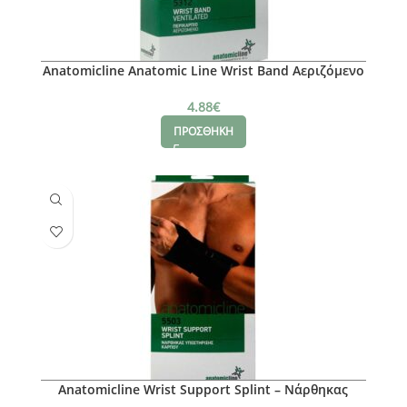
Anatomicline Anatomic Line Wrist Band Αεριζόμενο
Περικάρπιο Νο L
4.88
€
ΠΡΟΣΘΗΚΗ
Anatomicline Wrist Support Splint – Νάρθηκας
Καρπού (δεξί) Νο L