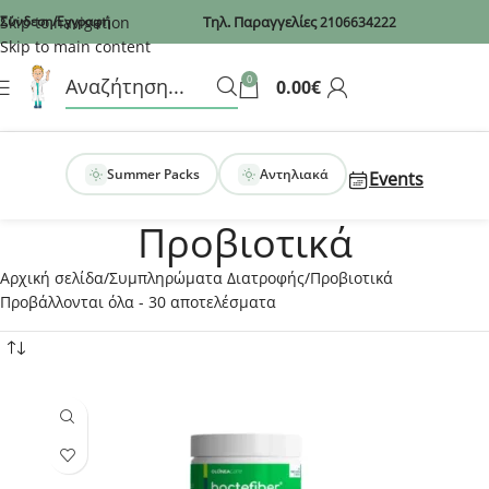
Recaptcha
Skip to navigation
Σύνδεση/Εγγραφή
Τηλ. Παραγγελίες
2106634222
Skip to main content
0
0.00
€
Summer Packs
Αντηλιακά
Events
Προβιοτικά
Αρχική σελίδα
Συμπληρώματα Διατροφής
Προβιοτικά
Προβάλλονται όλα - 30 αποτελέσματα