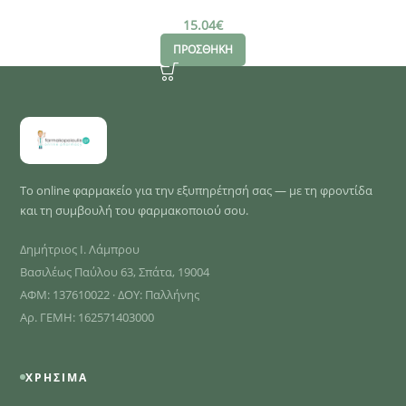
15.04
€
ΠΡΟΣΘΗΚΗ
Το online φαρμακείο για την εξυπηρέτησή σας — με τη φροντίδα
και τη συμβουλή του φαρμακοποιού σου.
Δημήτριος Ι. Λάμπρου
Βασιλέως Παύλου 63, Σπάτα, 19004
ΑΦΜ: 137610022 · ΔΟΥ: Παλλήνης
Αρ. ΓΕΜΗ: 162571403000
ΧΡΉΣΙΜΑ