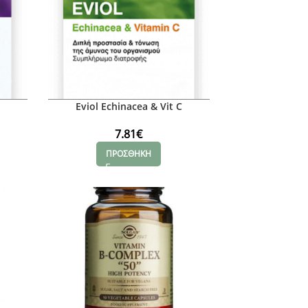
Eviol Echinacea & Vit C
7.81
€
ΠΡΟΣΘΗΚΗ