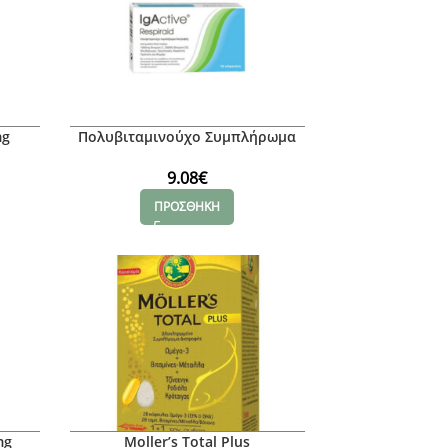
mg
Πολυβιταμινούχο Συμπλήρωμα
Διατροφής Για Το Ανοσοποιητικό
– IgActive Respiraid – 30
9.08
€
Κάψουλες
ΠΡΟΣΘΗΚΗ
mg
Moller’s Total Plus