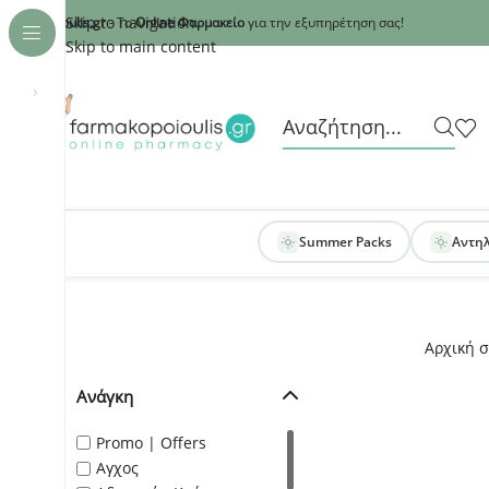
Recaptcha
Skip to navigation
armakopoioulis.gr
- Το
Online Φαρμακείο
για την εξυπηρέτηση σας!
Skip to main content
›
Summer Packs
Αντη
Αρχική σ
Ανάγκη
Promo | Offers
Αγχος