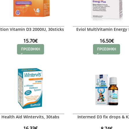
ltion Vitamin D3 2000IU, 30sticks
Eviol MultiVitamin Energy 
15.70
€
16.50
€
ΠΡΟΣΘΗΚΗ
ΠΡΟΣΘΗΚΗ
Health Aid Wintervits, 30tabs
Intermed D3 fix drops & K
olive oil
16.33
€
8.74
€