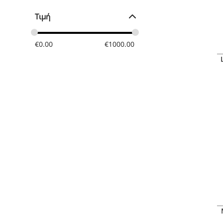
Ρινική Αποσυμφόρηση
Τιμή
Στοματική Υγιεινή
Στρες
Συγκέντρωση-Μνήμη
€
0.00
€
1000.00
Τόνωση οργανισμού
Υγεία Δοντιών
Υγεία Οστών
Χοληστερίνη