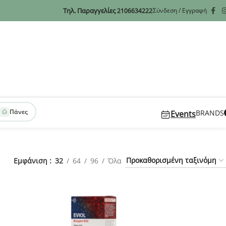
Τηλ. Παραγγελίες
Σύνδεση / Εγγραφή
2106634222
Πάνες
BRANDS
Events
Εμφάνιση
32
64
96
Όλα