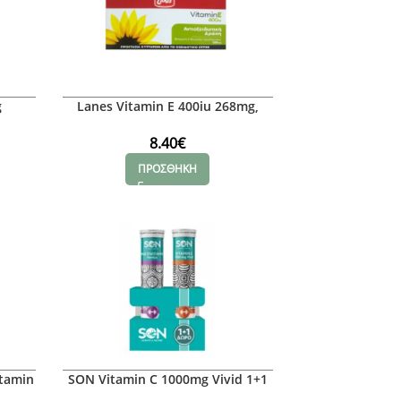
g
Lanes Vitamin E 400iu 268mg,
30caps
8.40
€
ΠΡΟΣΘΗΚΗ
itamin
SON Vitamin C 1000mg Vivid 1+1