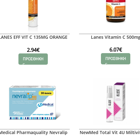
LANES EFF VIT C 135MG ORANGE
Lanes Vitamin C 500m
20TABS
6.07
€
2.94
€
ΠΡΟΣΘΗΚΗ
ΠΡΟΣΘΗΚΗ
Medical Pharmaquality Nevralip
NewMed Total Vit 4U Miltiv
Retard 600, 30tabs
Oral Spray 30ml