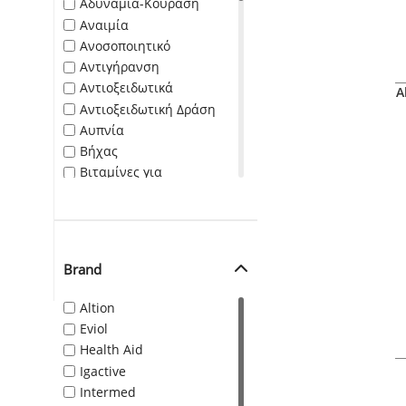
Αδυναμία-Κούραση
Αναιμία
Ανοσοποιητικό
Αντιγήρανση
Αντιοξειδωτικά
A
Αντιοξειδωτική Δράση
Αυπνία
Βήχας
Βιταμίνες για
ανοσοποιητικό
Βιταμίνες για ενέργεια
Βιταμίνες για μαλλιά
Βιταμίνες για παιδιά
Brand
Βιταμίνες για τη
μνήμη
Altion
Γρίπη
Eviol
Δερματολογικά
Health Aid
Διατροφή Παιδιού
Igactive
Ενέργεια - Τόνωση
Intermed
οργανισμού