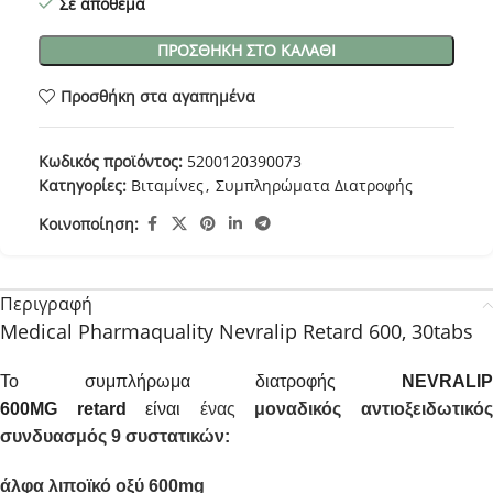
Σε απόθεμα
ΠΡΟΣΘΉΚΗ ΣΤΟ ΚΑΛΆΘΙ
Προσθήκη στα αγαπημένα
Κωδικός προϊόντος:
5200120390073
Κατηγορίες:
Βιταμίνες
,
Συμπληρώματα Διατροφής
Κοινοποίηση:
Περιγραφή
Medical Pharmaquality Nevralip Retard 600, 30tabs
Το συμπλήρωμα διατροφής
NEVRALI
600MG
retard
είναι
ένας
μοναδικός αντιοξειδωτικό
συνδυασμός 9 συστατικών:
άλφα λιποϊκό οξύ 600
mg