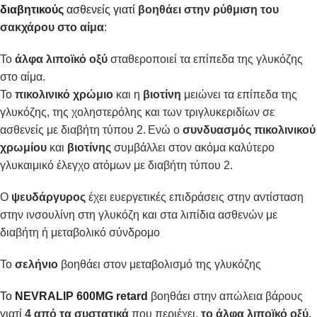
διαβητικούς
ασθενείς γιατί
βοηθάει στην ρύθμιση του
σακχάρου στο αίμα
:
Το
άλφα λιποϊκό οξύ
σταθεροποιεί τα επίπεδα της γλυκόζης
στο αίμα.
Το
πικολινικό χρώμιο
και η
βιοτίνη
μειώνει τα επίπεδα της
γλυκόζης, της χοληστερόλης και των τριγλυκεριδίων σε
ασθενείς με διαβήτη τύπου 2.
Ενώ ο
συνδυασμός πικολινικού
χρωμίου
και
βιοτίνης
συμβάλλει στον ακόμα καλύτερο
γλυκαιμικό έλεγχο ατόμων με διαβήτη τύπου 2.
Ο
ψευδάργυρος
έχει ευεργετικές επιδράσεις στην αντίσταση
στην ινσουλίνη στη γλυκόζη και στα λιπίδια ασθενών με
διαβήτη ή μεταβολικό σύνδρομο
Το
σελήνιο
βοηθάει στον μεταβολισμό της γλυκόζης
Το
NEVRALIP 600MG
retard
βοηθάει στην απώλεια βάρους
γιατί
4 από τα συστατικά
που περιέχει,
το άλφα λιποϊκό οξύ,