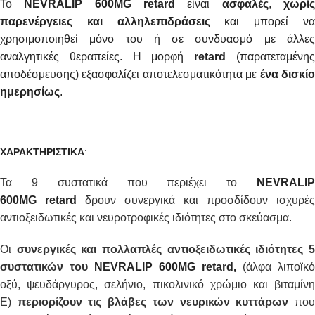
Το
NEVRALIP
600
MG
retard
είναι
ασφαλές
,
χωρί
παρενέργειες και αλληλεπιδράσεις
και μπορεί ν
χρησιμοποιηθεί μόνο του ή σε συνδυασμό με άλλες
αναλγητικές θεραπείες. Η μορφή
retard
(παρατεταμένη
αποδέσμευσης) εξασφαλίζει αποτελεσματικότητα με
ένα δισκί
ημερησίως
.
ΧΑΡΑΚΤΗΡΙΣΤΙΚΑ
:
Τα 9 συστατικά που περιέχει το
NEVRALI
600MG
retard
δρουν συνεργικά και προσδίδουν ισχυρές
αντιοξειδωτικές και νευροτροφικές ιδιότητες στο σκεύασμα.
Οι
συνεργικές και πολλαπλές αντιοξειδωτικές ιδιότητες 
συστατικών του
NEVRALIP 600MG
retard
,
(άλφα λιποϊκό
οξύ, ψευδάργυρος, σελήνιο, πικολινικό χρώμιο και βιταμίνη
Ε)
περιορίζουν τις βλάβες των νευρικών κυττάρων
πο