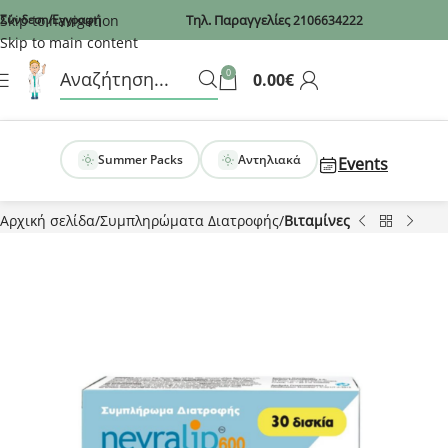
Recaptcha
Skip to navigation
Σύνδεση/Εγγραφή
Τηλ. Παραγγελίες
2106634222
Skip to main content
0
0.00
€
Summer Packs
Αντηλιακά
Events
Αρχική σελίδα
Συμπληρώματα Διατροφής
Βιταμίνες