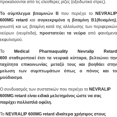
προκαλούνται από τις ελεύθερες ρίζες (οξειδωτικό στρες).
Το σύμπλεγμα βιταμινών Β
που περιέχει το
NEVRALI
600MG
retard
και
συγκεκριμένα η βιταμίνη Β1(θειαμίνη)
γνωστή και ως βιταμίνη κατά της αλλοίωσης των περιφερικών
νεύρων (νευρίτιδα),
προστατεύει τα νεύρα
από φαινόμενα
εκφυλισμού.
Το
Medical Pharmaquality Nevralip Retard
600
σταθεροποιεί έτσι τα νευρικά κύτταρα, βελτιώνει την
ταχύτητα επικοινωνίας μεταξύ τους και βοηθάει στην
μείωση των συμπτωμάτων όπως ο πόνος και το
μούδιασμα
.
Ο συνδυασμός των συστατικών που περιέχει το
NEVRALIP
600MG
retard
είναι ειδικά μελετημένος ώστε να σας
παρέχει πολλαπλά οφέλη.
Το
NEVRALIP 600MG
retard
ιδιαίτερα χρήσιμος στους