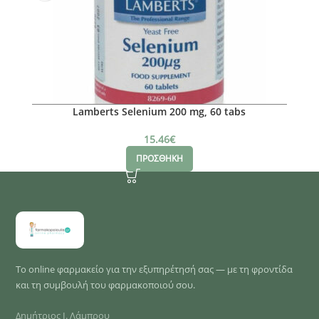
Lamberts Selenium 200 mg, 60 tabs
15.46
€
ΠΡΟΣΘΗΚΗ
Το online φαρμακείο για την εξυπηρέτησή σας — με τη φροντίδα
και τη συμβουλή του φαρμακοποιού σου.
Δημήτριος Ι. Λάμπρου