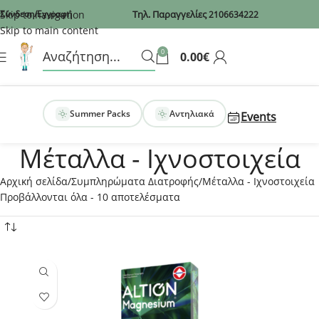
Recaptcha
Skip to navigation
Σύνδεση/Εγγραφή
Τηλ. Παραγγελίες
2106634222
Skip to main content
0
0.00
€
Summer Packs
Αντηλιακά
Events
Μέταλλα - Ιχνοστοιχεία
Αρχική σελίδα
Συμπληρώματα Διατροφής
Μέταλλα - Ιχνοστοιχεία
Προβάλλονται όλα - 10 αποτελέσματα