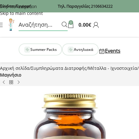
Recaptcha
Skip to navigation
Σύνδεση/Εγγραφή
Τηλ. Παραγγελίες
2106634222
Skip to main content
0
0.00
€
Summer Packs
Αντηλιακά
Events
Αρχική σελίδα
Συμπληρώματα Διατροφής
Μέταλλα - Ιχνοστοιχεία
Μαγνήσιο