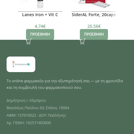
Lanes Iron + Vit C
SiderAL Forte, 20caps
Sido
Cherry, 20eff.tabs
20.56
€
4.74
€
ΠΡΟΣΘΗΚΗ
ΠΡΟΣΘΗΚΗ
Το online φαρμακείο για την εξυπηρέτησή σας — με τη φροντίδα
και τη συμβουλή του φαρμακοποιού σου.
Δημήτριος Ι. Λάμπρου
Βασιλέως Παύλου 63, Σπάτα, 19004
ΑΦΜ: 137610022 · ΔΟΥ: Παλλήνης
Αρ. ΓΕΜΗ: 162571403000