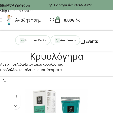
Recaptcha
Skip to navigation
Σύνδεση/Εγγραφή
Τηλ. Παραγγελίες
2106634222
Skip to main content
0
0.00
€
Summer Packs
Αντηλιακά
Events
Κρυολόγημα
Αρχική σελίδα
Εποχιακά
Κρυολόγημα
Προβάλλονται όλα - 9 αποτελέσματα