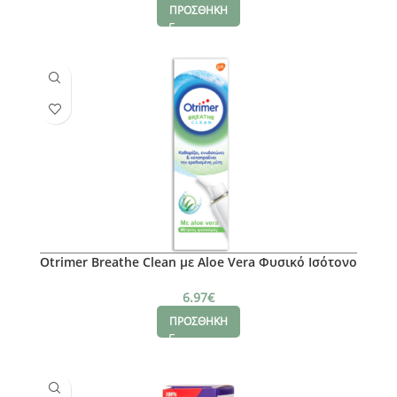
ΠΡΟΣΘΗΚΗ
Otrimer Breathe Clean με Aloe Vera Φυσικό Ισότονο
Διάλυμα Θαλασσινού Νερού – Μέτριος Ψεκασμός,
100ml
6.97
€
ΠΡΟΣΘΗΚΗ