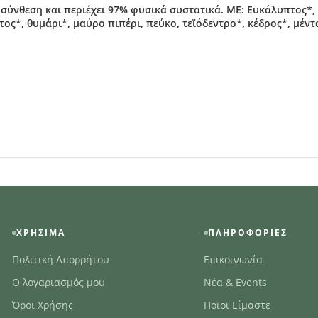
σύνθεση και περιέχει 97% φυσικά συστατικά. ΜΕ: Ευκάλυπτος*, 
τος*, θυμάρι*, μαύρο πιπέρι, πεύκο, τεϊόδεντρο*, κέδρος*, μέν
ΧΡΉΣΙΜΑ
ΠΛΗΡΟΦΟΡΊΕΣ
Πολιτική Απορρήτου
Επικοινωνία
Ο λογαριασμός μου
Νέα & Events
Όροι Χρήσης
Ποιοι Είμαστε