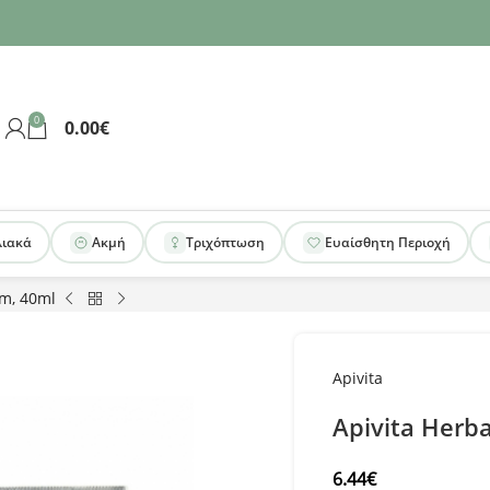
0
0.00
€
λιακά
Ακμή
Τριχόπτωση
Ευαίσθητη Περιοχή
am, 40ml
Apivita
Apivita Herb
6.44
€