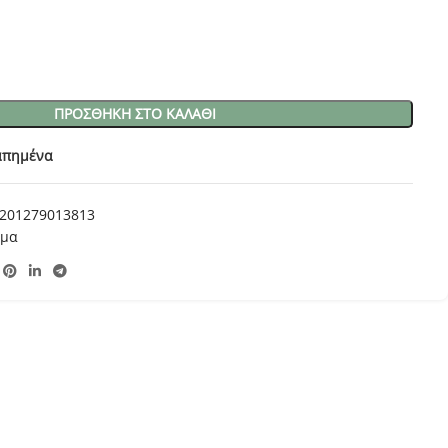
ΠΡΟΣΘΉΚΗ ΣΤΟ ΚΑΛΆΘΙ
απημένα
201279013813
ημα