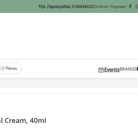
Τηλ. Παραγγελίες
Σύνδεση / Εγγραφή
2106634222
Πάνες
BRANDS
Events
al Cream, 40ml