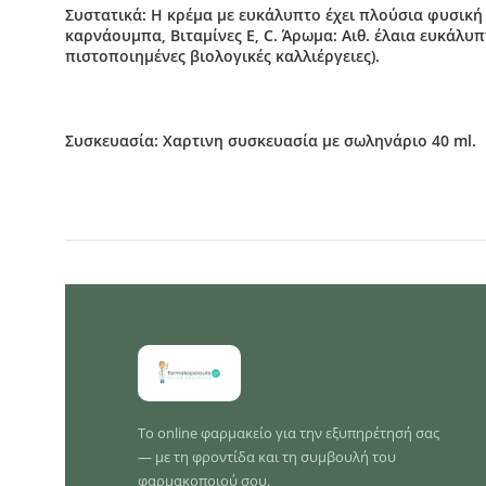
Συστατικά: Η κρέμα με ευκάλυπτο έχει πλούσια φυσική 
καρνάουμπα, Βιταμίνες Ε, C. Άρωμα: Αιθ. έλαια ευκάλυπ
πιστοποιημένες βιολογικές καλλιέργειες).
Συσκευασία: Χαρτινη συσκευασία με σωληνάριο 40 ml.
Το online φαρμακείο για την εξυπηρέτησή σας
— με τη φροντίδα και τη συμβουλή του
φαρμακοποιού σου.