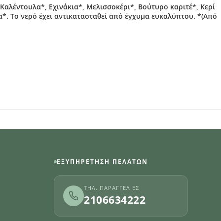
Καλέντουλα*, Εχινάκια*, Μελισσοκέρι*, Βούτυρο καριτέ*, Κερί
τα*. Το νερό έχει αντικατασταθεί από έγχυμα ευκαλύπτου. *(Από
ΕΞΥΠΗΡΈΤΗΣΗ ΠΕΛΑΤΏΝ
ΤΗΛ. ΠΑΡΑΓΓΕΛΊΕΣ
2106634222