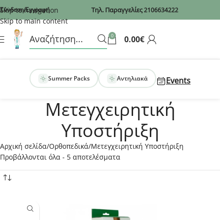
Recaptcha
Skip to navigation
Σύνδεση/Εγγραφή
Τηλ. Παραγγελίες
2106634222
Skip to main content
0
0.00
€
Summer Packs
Αντηλιακά
Events
Μετεγχειρητική
Υποστήριξη
Αρχική σελίδα
Ορθοπεδικά
Μετεγχειρητική Υποστήριξη
Προβάλλονται όλα - 5 αποτελέσματα