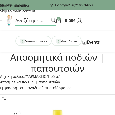
Recaptcha
Skip to navigation
Σύνδεση/Εγγραφή
Τηλ. Παραγγελίες
2106634222
Skip to main content
0
0.00
€
Summer Packs
Αντηλιακά
Events
Αποσμητικά ποδιών |
παπουτσιών
Αρχική σελίδα
ΦΑΡΜΑΚΕΙΟ
Πόδια
Αποσμητικά ποδιών | παπουτσιών
Εμφάνιση του μοναδικού αποτελέσματος