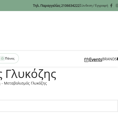
Τηλ. Παραγγελίες
Σύνδεση / Εγγραφή
2106634222
Πάνες
BRANDS
Events
ς Γλυκόζης
 - Μεταβολισμός Γλυκόζης