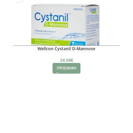
Wellcon Cystanil D-Mannose
24.94
€
ΠΡΟΣΘΗΚΗ