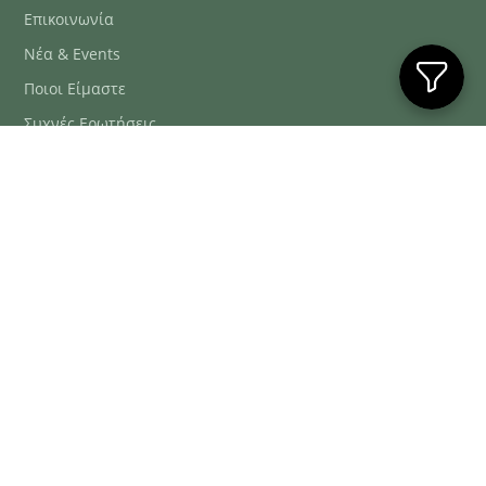
Επικοινωνία
Νέα & Events
Ποιοι Είμαστε
Συχνές Ερωτήσεις
Blog
ΕΞΥΠΗΡΈΤΗΣΗ ΠΕΛΑΤΏΝ
ΤΗΛ. ΠΑΡΑΓΓΕΛΊΕΣ
2106634222