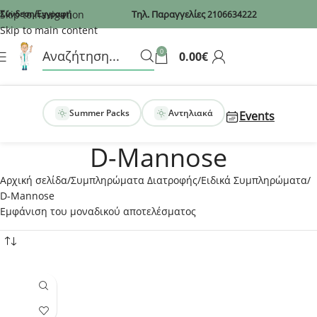
Recaptcha
Skip to navigation
Σύνδεση/Εγγραφή
Τηλ. Παραγγελίες
2106634222
Skip to main content
0
0.00
€
Summer Packs
Αντηλιακά
Events
D-Mannose
Αρχική σελίδα
Συμπληρώματα Διατροφής
Ειδικά Συμπληρώματα
D-Mannose
Εμφάνιση του μοναδικού αποτελέσματος