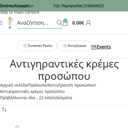
Recaptcha
Skip to navigation
Σύνδεση/Εγγραφή
Τηλ. Παραγγελίες
2106634222
Skip to main content
0
0.00
€
Summer Packs
Αντηλιακά
Events
Αντιγηραντικές κρέμες
προσώπου
Αρχική σελίδα
Πρόσωπο
Αντιγήρανση προσώπου
Αντιγηραντικές κρέμες προσώπου
Προβάλλονται όλα - 22 αποτελέσματα