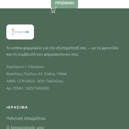
ΠΡΟΣΘΗΚΗ
Το online φαρμακείο για την εξυπηρέτησή σας — με τη φροντίδα
και τη συμβουλή του φαρμακοποιού σου.
Δημήτριος Ι. Λάμπρου
Βασιλέως Παύλου 63, Σπάτα, 19004
ΑΦΜ: 137610022 · ΔΟΥ: Παλλήνης
Αρ. ΓΕΜΗ: 162571403000
ΧΡΉΣΙΜΑ
Πολιτική Απορρήτου
Ο λογαριασμός μου