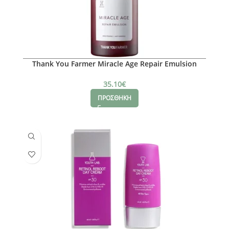
Thank You Farmer Miracle Age Repair Emulsion
130ml
35.10
€
ΠΡΟΣΘΗΚΗ