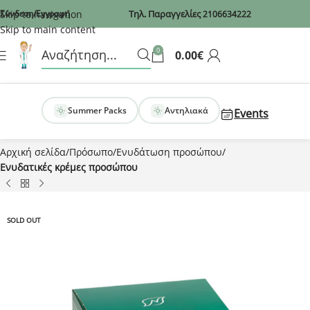
Recaptcha
Skip to navigation
Σύνδεση/Εγγραφή
Τηλ. Παραγγελίες
2106634222
Skip to main content
0
0.00
€
Summer Packs
Αντηλιακά
Events
Αρχική σελίδα
Πρόσωπο
Ενυδάτωση προσώπου
Ενυδατικές κρέμες προσώπου
SOLD OUT