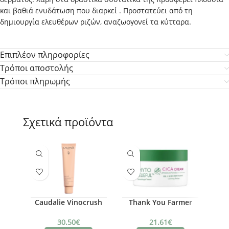
και βαθιά ενυδάτωση που διαρκεί . Προστατεύει από τη
δημιουργία ελευθέρων ριζών, αναζωογονεί τα κύτταρα.
Επιπλέον πληροφορίες
Τρόποι αποστολής
Τρόποι πληρωμής
Σχετικά προϊόντα
Caudalie Vinocrush
Thank You Farmer
L
Skin Tint – Shade 2
Relieful Cica cream
Eff
80ml
30.50
€
21.61
€