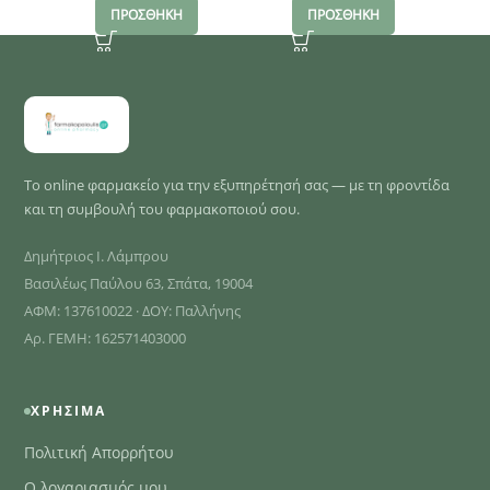
ΠΡΟΣΘΗΚΗ
ΠΡΟΣΘΗΚΗ
Το online φαρμακείο για την εξυπηρέτησή σας — με τη φροντίδα
και τη συμβουλή του φαρμακοποιού σου.
Δημήτριος Ι. Λάμπρου
Βασιλέως Παύλου 63, Σπάτα, 19004
ΑΦΜ: 137610022 · ΔΟΥ: Παλλήνης
Αρ. ΓΕΜΗ: 162571403000
ΧΡΉΣΙΜΑ
Πολιτική Απορρήτου
Ο λογαριασμός μου