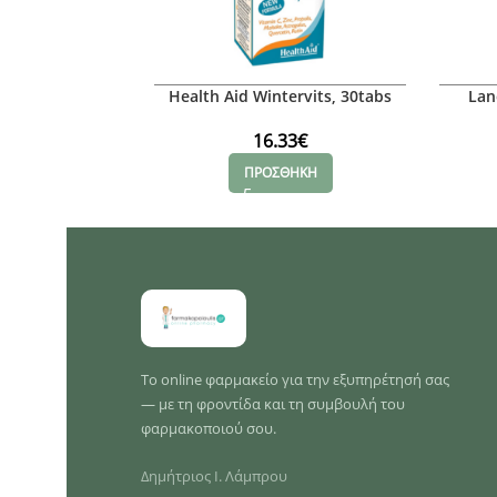
Health Aid Wintervits, 30tabs
Lan
16.33
€
ΠΡΟΣΘΗΚΗ
Το online φαρμακείο για την εξυπηρέτησή σας
— με τη φροντίδα και τη συμβουλή του
φαρμακοποιού σου.
Δημήτριος Ι. Λάμπρου