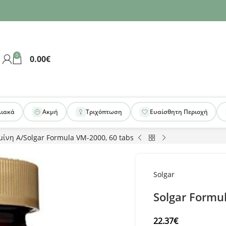
0
0.00
€
λιακά
Ακμή
Τριχόπτωση
Ευαίσθητη Περιοχή
μίνη Α
Solgar Formula VM-2000, 60 tabs
Solgar
Solgar Formu
22.37
€