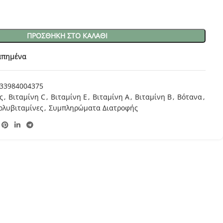
ΠΡΟΣΘΉΚΗ ΣΤΟ ΚΑΛΆΘΙ
απημένα
33984004375
ς
,
Βιταμίνη C
,
Βιταμίνη E
,
Βιταμίνη Α
,
Βιταμίνη Β
,
Βότανα
,
ολυβιταμίνες
,
Συμπληρώματα Διατροφής