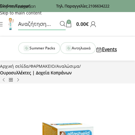
Recaptcha
Skip to navigation
Σύνδεση/Εγγραφή
Τηλ. Παραγγελίες
2106634222
Skip to main content
0
0.00
€
Summer Packs
Αντηλιακά
Events
Αρχική σελίδα
ΦΑΡΜΑΚΕΙΟ
Αναλώσιμα
Ουροσυλλέκτες | Δοχεία Κοπράνων