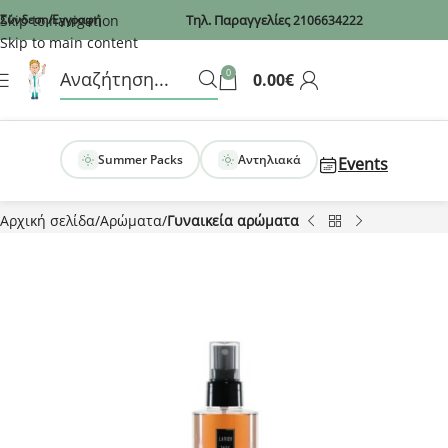
Recaptcha
Skip to navigation
Σύνδεση/Εγγραφή
Τηλ. Παραγγελίες
2106634222
Skip to main content
0
0.00
€
Summer Packs
Αντηλιακά
Events
Αρχική σελίδα
Αρώματα
Γυναικεία αρώματα