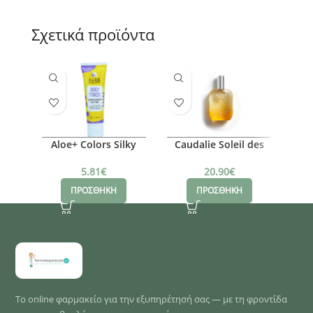
Σχετικά προϊόντα
Aloe+ Colors Silky
Caudalie Soleil des
V
Touch Body Lotion,
Vignes Oil Elixir, 50ml
Γυν
150ml
5.81
€
20.90
€
ΠΡΟΣΘΗΚΗ
ΠΡΟΣΘΗΚΗ
Το online φαρμακείο για την εξυπηρέτησή σας — με τη φροντίδα