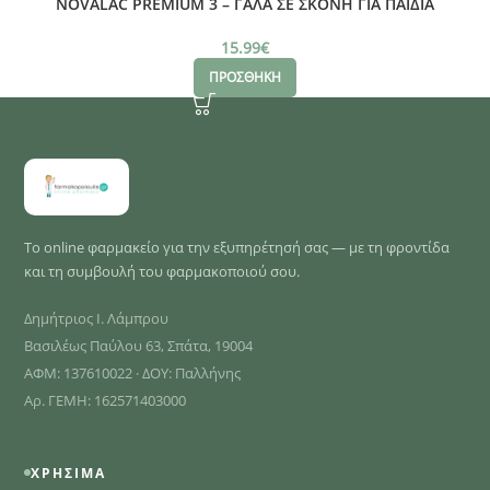
NOVALAC PREMIUM 3 – ΓΑΛΑ ΣΕ ΣΚΟΝΗ ΓΙΑ ΠΑΙΔΙΑ
ΑΠΟ 12 ΜΗΝΩΝ, 400 γρ
15.99
€
ΠΡΟΣΘΗΚΗ
Το online φαρμακείο για την εξυπηρέτησή σας — με τη φροντίδα
και τη συμβουλή του φαρμακοποιού σου.
Δημήτριος Ι. Λάμπρου
Βασιλέως Παύλου 63, Σπάτα, 19004
ΑΦΜ: 137610022 · ΔΟΥ: Παλλήνης
Αρ. ΓΕΜΗ: 162571403000
ΧΡΉΣΙΜΑ