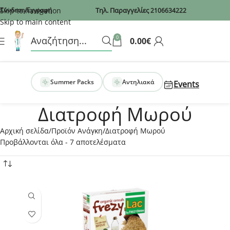
Recaptcha
Skip to navigation
Σύνδεση/Εγγραφή
Τηλ. Παραγγελίες
2106634222
Skip to main content
0
0.00
€
Summer Packs
Αντηλιακά
Events
Διατροφή Μωρού
Αρχική σελίδα
Προϊόν Ανάγκη
Διατροφή Μωρού
Προβάλλονται όλα - 7 αποτελέσματα