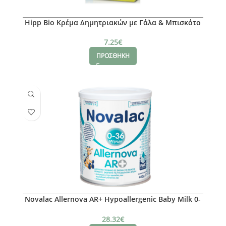
Hipp Bio Κρέμα Δημητριακών με Γάλα & Μπισκότο
Χωρίς Προσθήκη Ζάχαρης 6m+ 450gr
7.25
€
ΠΡΟΣΘΗΚΗ
Novalac Allernova AR+ Hypoallergenic Baby Milk 0-
36m, 400gr
28.32
€