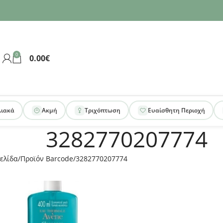
0
0.00
€
λιακά
Ακμή
Τριχόπτωση
Ευαίσθητη Περιοχή
3282770207774
ελίδα
Προϊόν Barcode
3282770207774