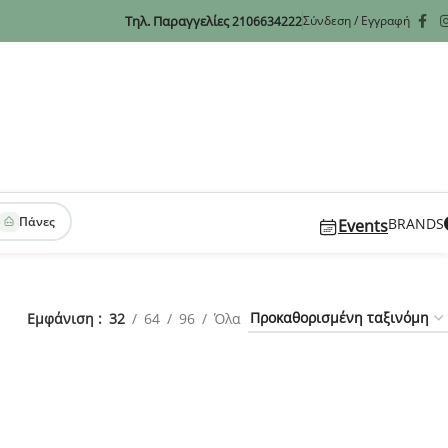
Τηλ. Παραγγελίες
Σύνδεση / Εγγραφή
2106634222
Πάνες
BRANDS
Events
Εμφάνιση
32
64
96
Όλα