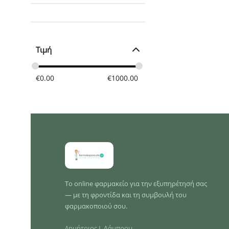
Τιμή
€
0.00
€
1000.00
Το online φαρμακείο για την εξυπηρέτησή σας
— με τη φροντίδα και τη συμβουλή του
φαρμακοποιού σου.
Δημήτριος Ι. Λάμπρου