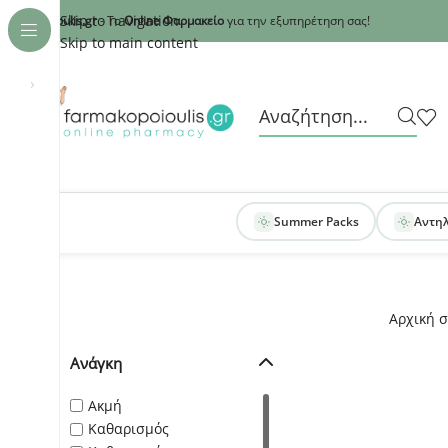
Recaptcha
Skip to navigation
armakopoioulis.gr
- Το
Online Φαρμακείο
για την εξυπηρέτηση σας!
Skip to main content
›
Summer Packs
Αντη
Αρχική σ
Ανάγκη
Ακμή
Καθαρισμός