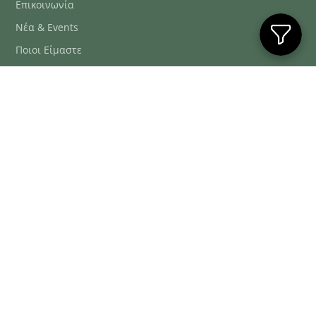
Επικοινωνία
Νέα & Events
Ποιοι Είμαστε
Συχνές Ερωτήσεις
Blog
ΕΞΥΠΗΡΈΤΗΣΗ ΠΕΛΑΤΏΝ
ΤΗΛ. ΠΑΡΑΓΓΕΛΊΕΣ
2106634222