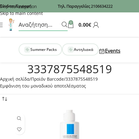
Recaptcha
Skip to navigation
Σύνδεση/Εγγραφή
Τηλ. Παραγγελίες
2106634222
Skip to main content
0
0.00
€
Summer Packs
Αντηλιακά
Events
3337875548519
Αρχική σελίδα
Προϊόν Barcode
3337875548519
Εμφάνιση του μοναδικού αποτελέσματος