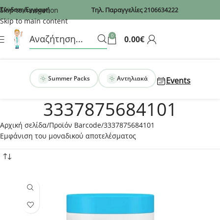
Recaptcha
Skip to navigation
Σύνδεση/Εγγραφή
Τηλ. Παραγγελίες
2106634222
Skip to main content
0
0.00
€
Summer Packs
Αντηλιακά
Events
3337875684101
Αρχική σελίδα
Προϊόν Barcode
3337875684101
Εμφάνιση του μοναδικού αποτελέσματος