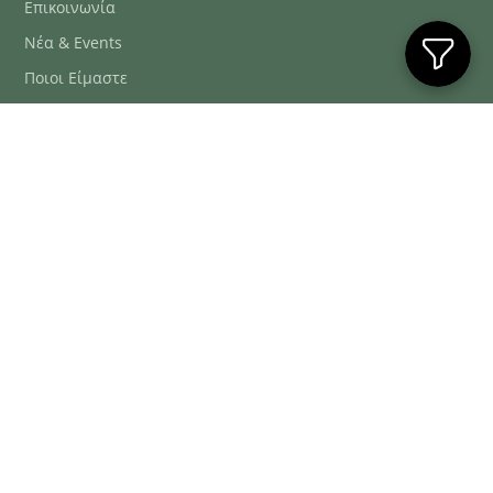
Επικοινωνία
Νέα & Events
Ποιοι Είμαστε
Συχνές Ερωτήσεις
Blog
ΕΞΥΠΗΡΈΤΗΣΗ ΠΕΛΑΤΏΝ
ΤΗΛ. ΠΑΡΑΓΓΕΛΊΕΣ
2106634222