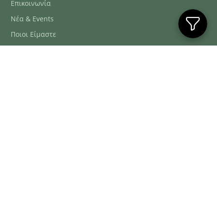
Επικοινωνία
Νέα & Events
Ποιοι Είμαστε
Συχνές Ερωτήσεις
Blog
ΕΞΥΠΗΡΈΤΗΣΗ ΠΕΛΑΤΏΝ
ΤΗΛ. ΠΑΡΑΓΓΕΛΊΕΣ
2106634222