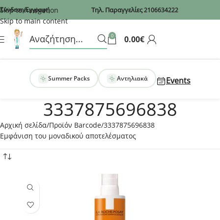
Recaptcha
Skip to navigation
Σύνδεση/Εγγραφή
Τηλ. Παραγγελίες
2106634222
Skip to main content
0
0.00
€
Summer Packs
Αντηλιακά
Events
3337875696838
Αρχική σελίδα
Προϊόν Barcode
3337875696838
Εμφάνιση του μοναδικού αποτελέσματος