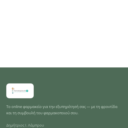
Το online φαρμακείο για την εξυπηρέτησή σας — με τη φροντίδα
και τη συμβουλή του φαρμακοποιού σου.
Δημήτριος Ι. Λάμπρου