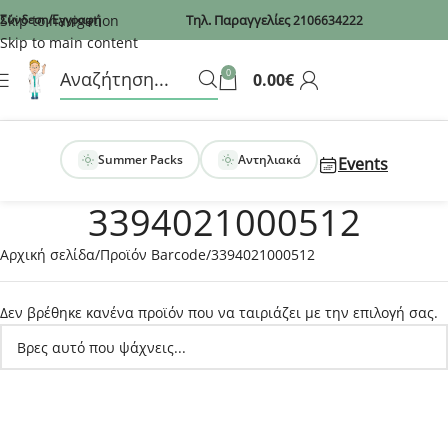
Recaptcha
Skip to navigation
Σύνδεση/Εγγραφή
Τηλ. Παραγγελίες
2106634222
Skip to main content
0
0.00
€
Summer Packs
Αντηλιακά
Events
3394021000512
Αρχική σελίδα
Προϊόν Barcode
3394021000512
Δεν βρέθηκε κανένα προϊόν που να ταιριάζει με την επιλογή σας.