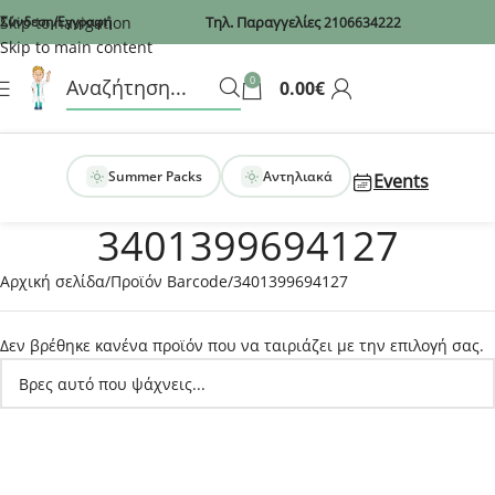
Recaptcha
Skip to navigation
Σύνδεση/Εγγραφή
Τηλ. Παραγγελίες
2106634222
Skip to main content
0
0.00
€
Summer Packs
Αντηλιακά
Events
3401399694127
Αρχική σελίδα
Προϊόν Barcode
3401399694127
Δεν βρέθηκε κανένα προϊόν που να ταιριάζει με την επιλογή σας.