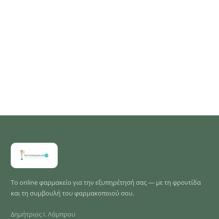
Το online φαρμακείο για την εξυπηρέτησή σας — με τη φροντίδα
και τη συμβουλή του φαρμακοποιού σου.
Δημήτριος Ι. Λάμπρου