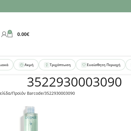
0
0.00
€
λιακά
Ακμή
Τριχόπτωση
Ευαίσθητη Περιοχή
3522930003090
ελίδα
Προϊόν Barcode
3522930003090