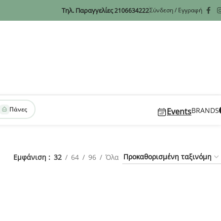
Τηλ. Παραγγελίες
Σύνδεση / Εγγραφή
2106634222
Πάνες
BRANDS
Events
Εμφάνιση
32
64
96
Όλα