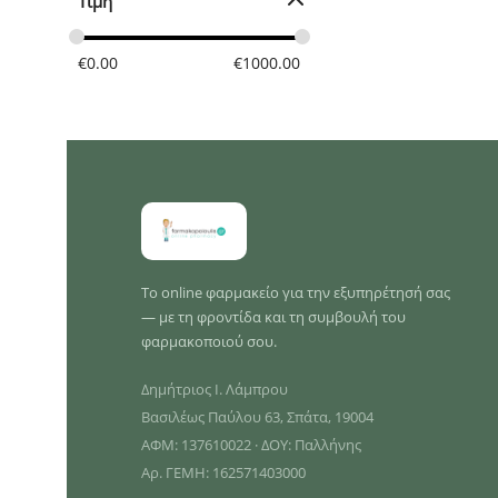
Τιμή
€
0.00
€
1000.00
Το online φαρμακείο για την εξυπηρέτησή σας
— με τη φροντίδα και τη συμβουλή του
φαρμακοποιού σου.
Δημήτριος Ι. Λάμπρου
Βασιλέως Παύλου 63, Σπάτα, 19004
ΑΦΜ: 137610022 · ΔΟΥ: Παλλήνης
Αρ. ΓΕΜΗ: 162571403000