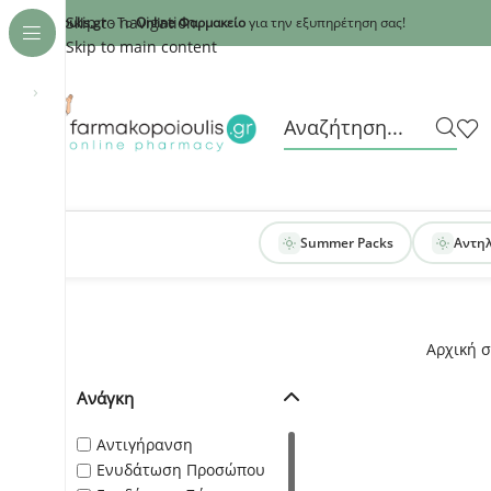
Recaptcha
Skip to navigation
armakopoioulis.gr
- Το
Online Φαρμακείο
για την εξυπηρέτηση σας!
Skip to main content
›
Summer Packs
Αντη
Αρχική σ
Ανάγκη
Αντιγήρανση
Ενυδάτωση Προσώπου