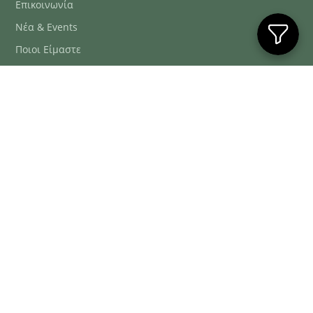
Επικοινωνία
Νέα & Events
Ποιοι Είμαστε
Συχνές Ερωτήσεις
Blog
ΕΞΥΠΗΡΈΤΗΣΗ ΠΕΛΑΤΏΝ
ΤΗΛ. ΠΑΡΑΓΓΕΛΊΕΣ
2106634222