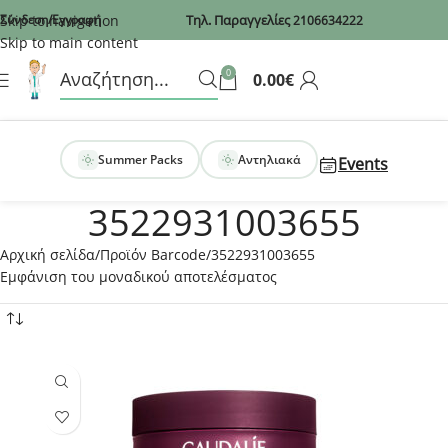
Recaptcha
Skip to navigation
Σύνδεση/Εγγραφή
Τηλ. Παραγγελίες
2106634222
Skip to main content
0
0.00
€
Summer Packs
Αντηλιακά
Events
3522931003655
Αρχική σελίδα
Προϊόν Barcode
3522931003655
Εμφάνιση του μοναδικού αποτελέσματος