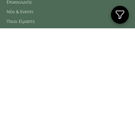
Επικοινωνία
Νέα & Events
Ποιοι Είμαστε
Συχνές Ερωτήσεις
Blog
ΕΞΥΠΗΡΈΤΗΣΗ ΠΕΛΑΤΏΝ
ΤΗΛ. ΠΑΡΑΓΓΕΛΊΕΣ
2106634222