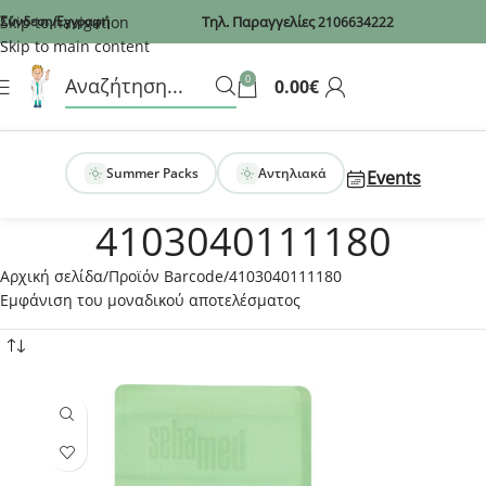
Recaptcha
Skip to navigation
Σύνδεση/Εγγραφή
Τηλ. Παραγγελίες
2106634222
Skip to main content
0
0.00
€
Summer Packs
Αντηλιακά
Events
4103040111180
Αρχική σελίδα
Προϊόν Barcode
4103040111180
Εμφάνιση του μοναδικού αποτελέσματος