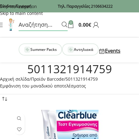
Recaptcha
Skip to navigation
Σύνδεση/Εγγραφή
Τηλ. Παραγγελίες
2106634222
Skip to main content
0
0.00
€
Summer Packs
Αντηλιακά
Events
5011321914759
Αρχική σελίδα
Προϊόν Barcode
5011321914759
Εμφάνιση του μοναδικού αποτελέσματος