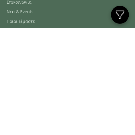
Επικοινωνία
Νέα & Events
Ποιοι Είμαστε
Συχνές Ερωτήσεις
Blog
ΕΞΥΠΗΡΈΤΗΣΗ ΠΕΛΑΤΏΝ
ΤΗΛ. ΠΑΡΑΓΓΕΛΊΕΣ
2106634222