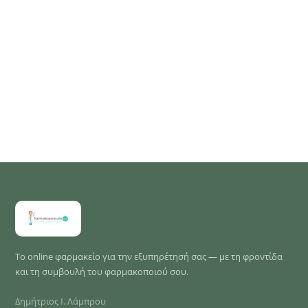
Το online φαρμακείο για την εξυπηρέτησή σας — με τη φροντίδα
και τη συμβουλή του φαρμακοποιού σου.
Δημήτριος Ι. Λάμπρου