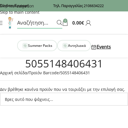
Recaptcha
Skip to navigation
Σύνδεση/Εγγραφή
Τηλ. Παραγγελίες
2106634222
Skip to main content
0
0.00
€
Summer Packs
Αντηλιακά
Events
5055148406431
Αρχική σελίδα
Προϊόν Barcode
5055148406431
Δεν βρέθηκε κανένα προϊόν που να ταιριάζει με την επιλογή σας.