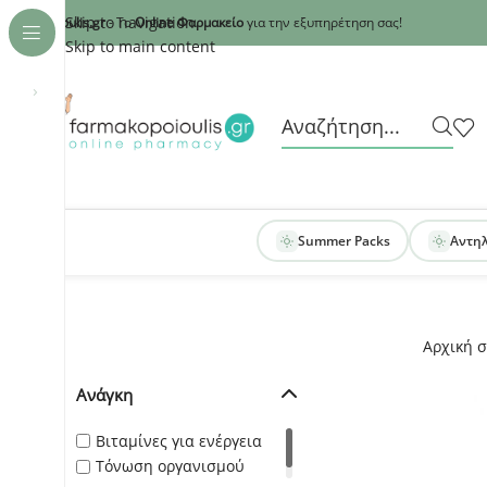
Recaptcha
Skip to navigation
armakopoioulis.gr
- Το
Online Φαρμακείο
για την εξυπηρέτηση σας!
Skip to main content
›
Summer Packs
Αντη
Αρχική σ
Ανάγκη
Βιταμίνες για ενέργεια
Τόνωση οργανισμού