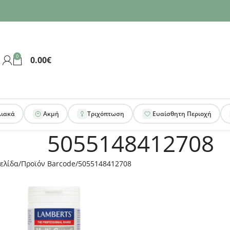
0
0.00
€
λιακά
Ακμή
Τριχόπτωση
Ευαίσθητη Περιοχή
5055148412708
ελίδα
Προϊόν Barcode
5055148412708