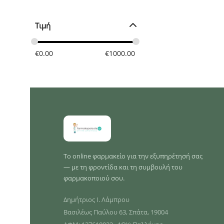
Τιμή
€
0.00
€
1000.00
Το online φαρμακείο για την εξυπηρέτησή σας
— με τη φροντίδα και τη συμβουλή του
φαρμακοποιού σου.
Δημήτριος Ι. Λάμπρου
Βασιλέως Παύλου 63, Σπάτα, 19004