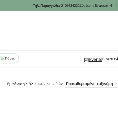
Τηλ. Παραγγελίες
Σύνδεση / Εγγραφή
2106634222
Πάνες
BRANDS
Events
Εμφάνιση
32
64
96
Όλα