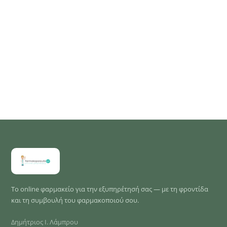
Το online φαρμακείο για την εξυπηρέτησή σας — με τη φροντίδα
και τη συμβουλή του φαρμακοποιού σου.
Δημήτριος Ι. Λάμπρου