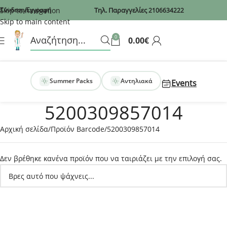
Recaptcha
Skip to navigation
Σύνδεση/Εγγραφή
Τηλ. Παραγγελίες
2106634222
Skip to main content
0
0.00
€
Summer Packs
Αντηλιακά
Events
5200309857014
Αρχική σελίδα
Προϊόν Barcode
5200309857014
Δεν βρέθηκε κανένα προϊόν που να ταιριάζει με την επιλογή σας.