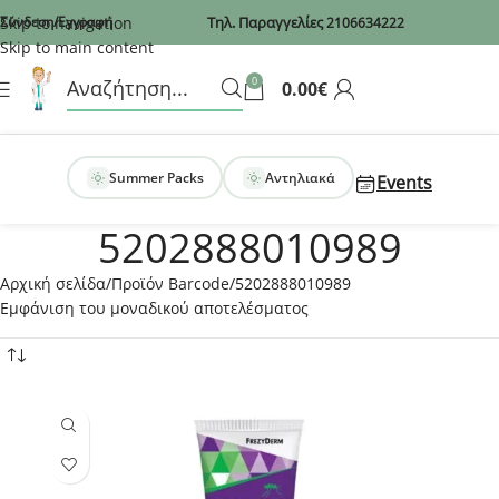
Recaptcha
Skip to navigation
Σύνδεση/Εγγραφή
Τηλ. Παραγγελίες
2106634222
Skip to main content
0
0.00
€
Summer Packs
Αντηλιακά
Events
5202888010989
Αρχική σελίδα
Προϊόν Barcode
5202888010989
Εμφάνιση του μοναδικού αποτελέσματος