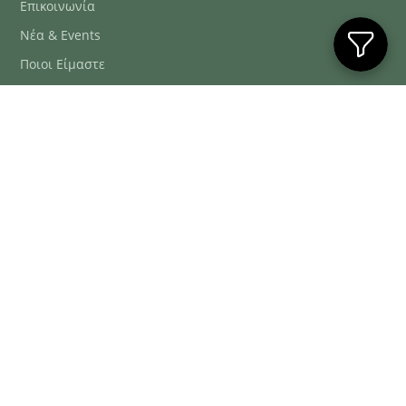
Επικοινωνία
Νέα & Events
Ποιοι Είμαστε
Συχνές Ερωτήσεις
Blog
ΕΞΥΠΗΡΈΤΗΣΗ ΠΕΛΑΤΏΝ
ΤΗΛ. ΠΑΡΑΓΓΕΛΊΕΣ
2106634222