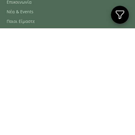
Επικοινωνία
Νέα & Events
Ποιοι Είμαστε
Συχνές Ερωτήσεις
Blog
ΕΞΥΠΗΡΈΤΗΣΗ ΠΕΛΑΤΏΝ
ΤΗΛ. ΠΑΡΑΓΓΕΛΊΕΣ
2106634222