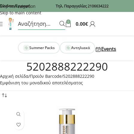
Recaptcha
Skip to navigation
Σύνδεση/Εγγραφή
Τηλ. Παραγγελίες
2106634222
Skip to main content
0
0.00
€
Summer Packs
Αντηλιακά
Events
5202888222290
Αρχική σελίδα
Προϊόν Barcode
5202888222290
Εμφάνιση του μοναδικού αποτελέσματος