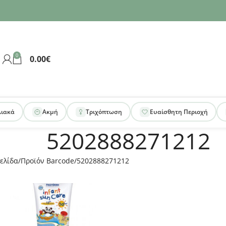
0
0.00
€
λιακά
Ακμή
Τριχόπτωση
Ευαίσθητη Περιοχή
5202888271212
ελίδα
Προϊόν Barcode
5202888271212