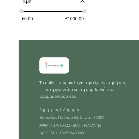
Τιμή
€
0.00
€
1000.00
Το online φαρμακείο για την εξυπηρέτησή σας
— με τη φροντίδα και τη συμβουλή του
φαρμακοποιού σου.
Δημήτριος Ι. Λάμπρου
Βασιλέως Παύλου 63, Σπάτα, 19004
ΑΦΜ: 137610022 · ΔΟΥ: Παλλήνης
Αρ. ΓΕΜΗ: 162571403000