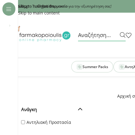
Recaptcha
Skip to navigation
armakopoioulis.gr
- Το
Online Φαρμακείο
για την εξυπηρέτηση σας!
Skip to main content
›
Summer Packs
Αντη
Αρχική σ
Ανάγκη
Αντηλιακή Προστασία