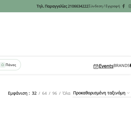
Τηλ. Παραγγελίες
Σύνδεση / Εγγραφή
2106634222
Πάνες
BRANDS
Events
Εμφάνιση
32
64
96
Όλα