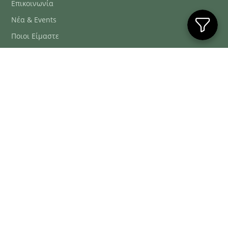
Επικοινωνία
Νέα & Events
Ποιοι Είμαστε
Συχνές Ερωτήσεις
Blog
ΕΞΥΠΗΡΈΤΗΣΗ ΠΕΛΑΤΏΝ
ΤΗΛ. ΠΑΡΑΓΓΕΛΊΕΣ
2106634222