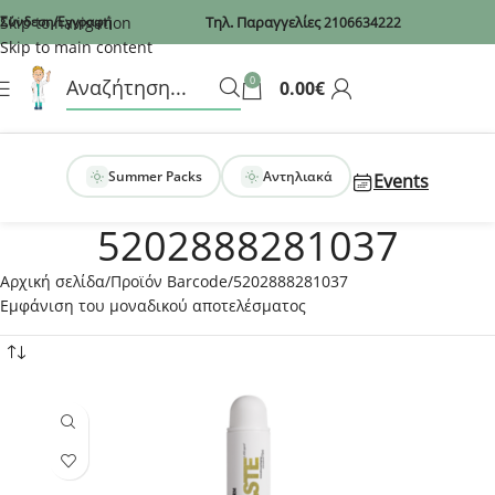
Recaptcha
Skip to navigation
Σύνδεση/Εγγραφή
Τηλ. Παραγγελίες
2106634222
Skip to main content
0
0.00
€
Summer Packs
Αντηλιακά
Events
5202888281037
Αρχική σελίδα
Προϊόν Barcode
5202888281037
Εμφάνιση του μοναδικού αποτελέσματος